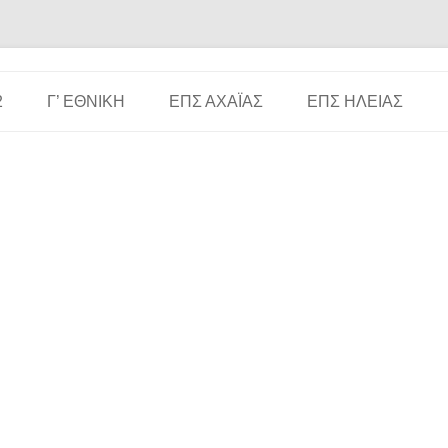
Μετάβαση σε περιεχόμενο
2
Γ’ ΕΘΝΙΚΉ
ΕΠΣ ΑΧΑΪ́ΑΣ
ΕΠΣ ΗΛΕΊΑΣ