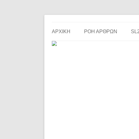
Το ερασιτεχνικό ποδόσφαιρο στην… οθόνη σου!
the match
ΑΡΧΙΚΗ
ΡΟΗ ΑΡΘΡΩΝ
SL