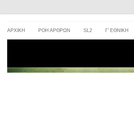
Το ερασιτεχνικό ποδόσφαιρο στην… οθόνη σου!
the match
ΑΡΧΙΚΗ
ΡΟΗ ΑΡΘΡΩΝ
SL2
Γ’ ΕΘΝΙΚΉ