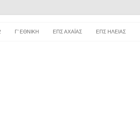
Μετάβαση σε περιεχόμενο
2
Γ’ ΕΘΝΙΚΉ
ΕΠΣ ΑΧΑΪ́ΑΣ
ΕΠΣ ΗΛΕΊΑΣ