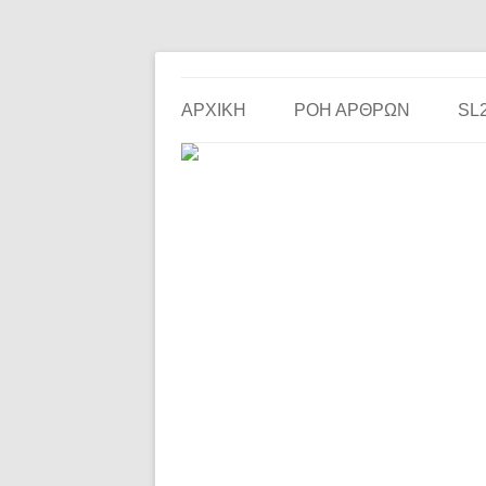
Το ερασιτεχνικό ποδόσφαιρο στην… οθόνη σου!
the match
ΑΡΧΙΚΗ
ΡΟΗ ΑΡΘΡΩΝ
SL