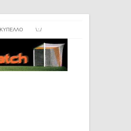
ΚΎΠΕΛΛΟ
\.:./