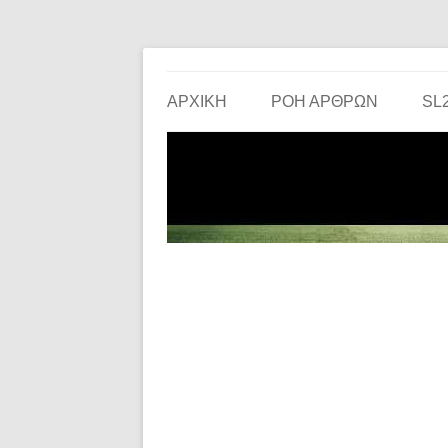
Το ερασιτεχνικό ποδόσφαιρο στην… οθόνη σου!
the match
ΑΡΧΙΚΗ
ΡΟΗ ΑΡΘΡΩΝ
SL