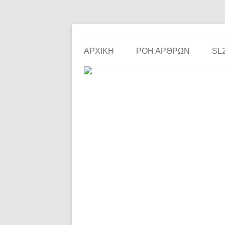
Το ερασιτεχνικό ποδόσφαιρο στην… οθόνη σου!
the match
ΑΡΧΙΚΗ
ΡΟΗ ΑΡΘΡΩΝ
SL