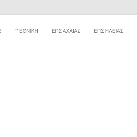
Μετάβαση σε περιεχόμενο
2
Γ’ ΕΘΝΙΚΉ
ΕΠΣ ΑΧΑΪ́ΑΣ
ΕΠΣ ΗΛΕΊΑΣ