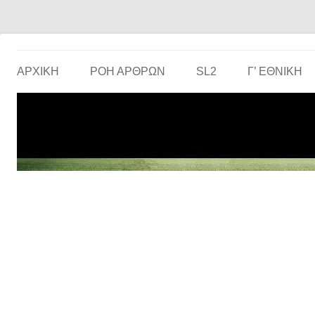
Το ερασιτεχνικό ποδόσφαιρο στην… οθόνη σου!
the match
ΑΡΧΙΚΗ
ΡΟΗ ΑΡΘΡΩΝ
SL2
Γ’ ΕΘΝΙΚΉ