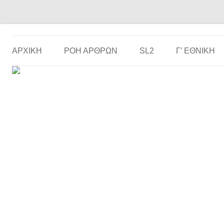
Το ερασιτεχνικό ποδόσφαιρο στην… οθόνη σου!
the match
ΑΡΧΙΚΗ
ΡΟΗ ΑΡΘΡΩΝ
SL2
Γ’ ΕΘΝΙΚΉ