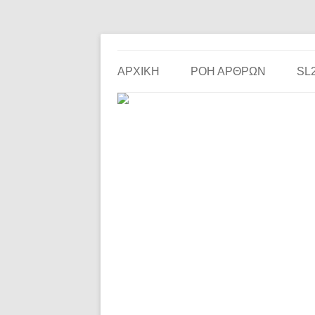
Το ερασιτεχνικό ποδόσφαιρο στην… οθόνη σου!
the match
ΑΡΧΙΚΗ
ΡΟΗ ΑΡΘΡΩΝ
SL