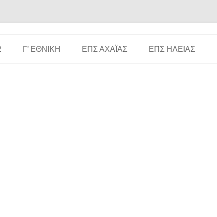
Μετάβαση σε περιεχόμενο
2
Γ’ ΕΘΝΙΚΉ
ΕΠΣ ΑΧΑΪ́ΑΣ
ΕΠΣ ΗΛΕΊΑΣ