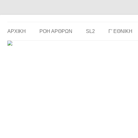
Το ερασιτεχνικό ποδόσφαιρο στην… οθόνη σου!
the match
ΑΡΧΙΚΗ
ΡΟΗ ΑΡΘΡΩΝ
SL2
Γ’ ΕΘΝΙΚΉ