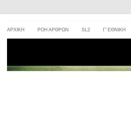
Το ερασιτεχνικό ποδόσφαιρο στην… οθόνη σου!
the match
ΑΡΧΙΚΗ
ΡΟΗ ΑΡΘΡΩΝ
SL2
Γ’ ΕΘΝΙΚΉ