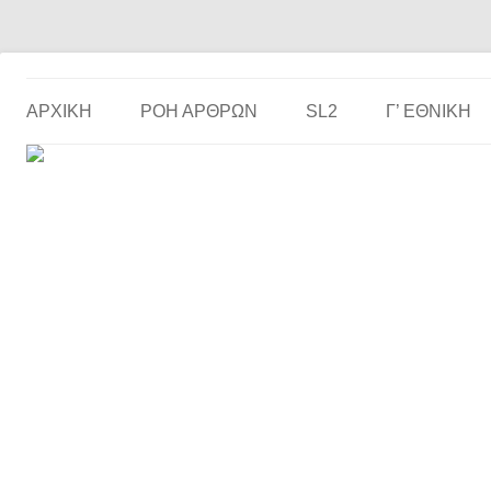
Το ερασιτεχνικό ποδόσφαιρο στην… οθόνη σου!
the match
ΑΡΧΙΚΗ
ΡΟΗ ΑΡΘΡΩΝ
SL2
Γ’ ΕΘΝΙΚΉ