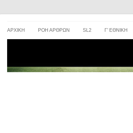
Το ερασιτεχνικό ποδόσφαιρο στην… οθόνη σου!
the match
ΑΡΧΙΚΗ
ΡΟΗ ΑΡΘΡΩΝ
SL2
Γ’ ΕΘΝΙΚΉ