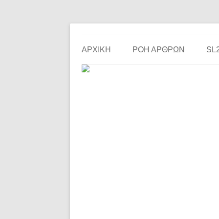
Το ερασιτεχνικό ποδόσφαιρο στην… οθόνη σου!
the match
ΑΡΧΙΚΗ
ΡΟΗ ΑΡΘΡΩΝ
SL