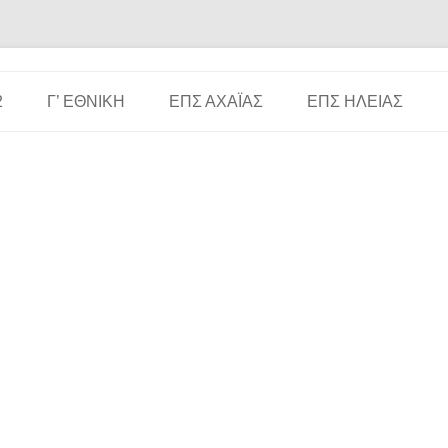
Μετάβαση σε περιεχόμενο
2
Γ’ ΕΘΝΙΚΉ
ΕΠΣ ΑΧΑΪ́ΑΣ
ΕΠΣ ΗΛΕΊΑΣ