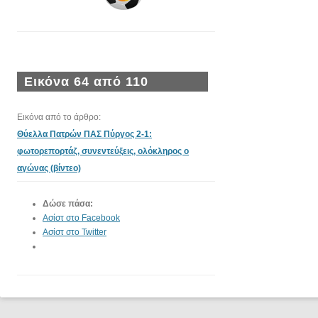
Εικόνα 64 από 110
Εικόνα από το άρθρο:
Θύελλα Πατρών ΠΑΣ Πύργος 2-1:
φωτορεπορτάζ, συνεντεύξεις, ολόκληρος ο
αγώνας (βίντεο)
Δώσε πάσα:
Ασίστ στο Facebook
Ασίστ στο Twitter