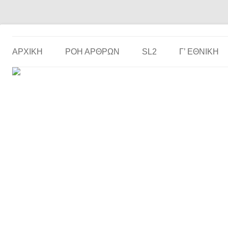
Το ερασιτεχνικό ποδόσφαιρο στην… οθόνη σου!
the match
ΑΡΧΙΚΗ
ΡΟΗ ΑΡΘΡΩΝ
SL2
Γ’ ΕΘΝΙΚΉ