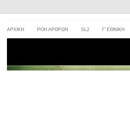
Το ερασιτεχνικό ποδόσφαιρο στην… οθόνη σου!
the match
ΑΡΧΙΚΗ
ΡΟΗ ΑΡΘΡΩΝ
SL2
Γ’ ΕΘΝΙΚΉ