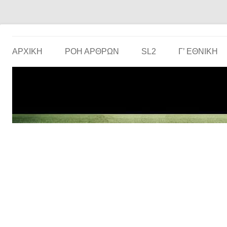
Το ερασιτεχνικό ποδόσφαιρο στην… οθόνη σου!
the match
ΑΡΧΙΚΗ
ΡΟΗ ΑΡΘΡΩΝ
SL2
Γ’ ΕΘΝΙΚΉ