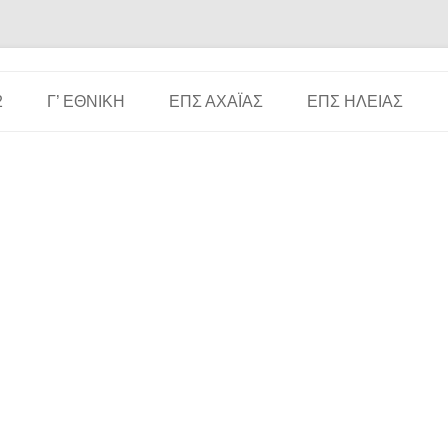
Μετάβαση σε περιεχόμενο
2
Γ’ ΕΘΝΙΚΉ
ΕΠΣ ΑΧΑΪ́ΑΣ
ΕΠΣ ΗΛΕΊΑΣ