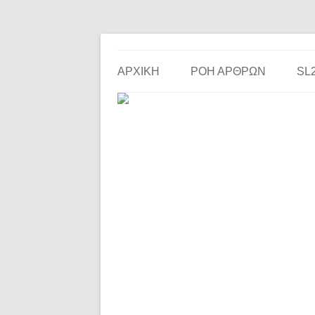
Το ερασιτεχνικό ποδόσφαιρο στην… οθόνη σου!
the match
ΑΡΧΙΚΗ
ΡΟΗ ΑΡΘΡΩΝ
SL