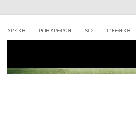
Το ερασιτεχνικό ποδόσφαιρο στην… οθόνη σου!
the match
ΑΡΧΙΚΗ
ΡΟΗ ΑΡΘΡΩΝ
SL2
Γ’ ΕΘΝΙΚΉ