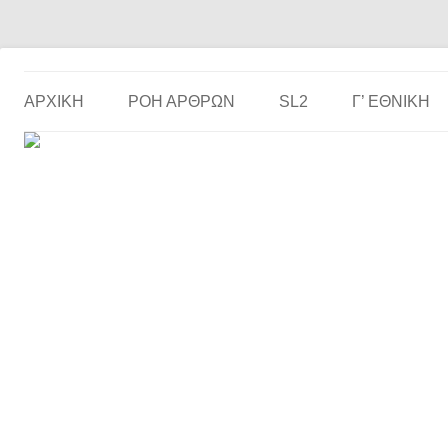
Το ερασιτεχνικό ποδόσφαιρο στην… οθόνη σου!
the match
ΑΡΧΙΚΗ
ΡΟΗ ΑΡΘΡΩΝ
SL2
Γ’ ΕΘΝΙΚΉ