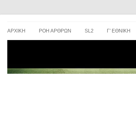
Το ερασιτεχνικό ποδόσφαιρο στην… οθόνη σου!
the match
ΑΡΧΙΚΗ
ΡΟΗ ΑΡΘΡΩΝ
SL2
Γ’ ΕΘΝΙΚΉ