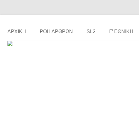
Το ερασιτεχνικό ποδόσφαιρο στην… οθόνη σου!
the match
ΑΡΧΙΚΗ
ΡΟΗ ΑΡΘΡΩΝ
SL2
Γ’ ΕΘΝΙΚΉ