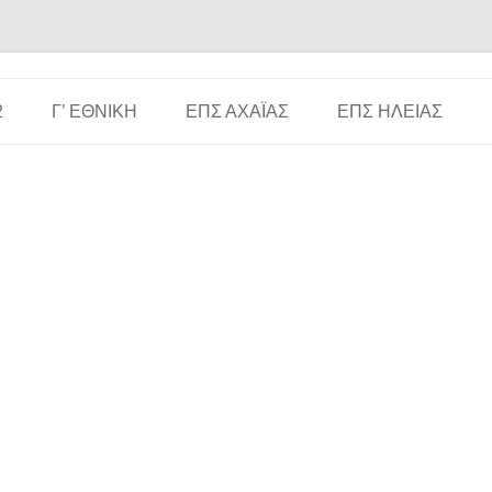
Μετάβαση σε περιεχόμενο
2
Γ’ ΕΘΝΙΚΉ
ΕΠΣ ΑΧΑΪ́ΑΣ
ΕΠΣ ΗΛΕΊΑΣ