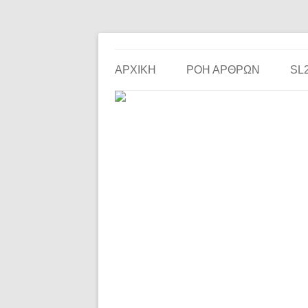
Το ερασιτεχνικό ποδόσφαιρο στην… οθόνη σου!
the match
ΑΡΧΙΚΗ
ΡΟΗ ΑΡΘΡΩΝ
SL