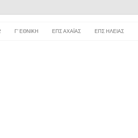
Μετάβαση σε περιεχόμενο
2
Γ’ ΕΘΝΙΚΉ
ΕΠΣ ΑΧΑΪ́ΑΣ
ΕΠΣ ΗΛΕΊΑΣ