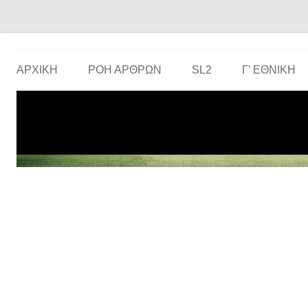
Το ερασιτεχνικό ποδόσφαιρο στην… οθόνη σου!
the match
ΑΡΧΙΚΗ
ΡΟΗ ΑΡΘΡΩΝ
SL2
Γ’ ΕΘΝΙΚΉ