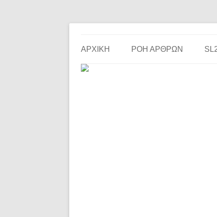
Το ερασιτεχνικό ποδόσφαιρο στην… οθόνη σου!
the match
ΑΡΧΙΚΗ
ΡΟΗ ΑΡΘΡΩΝ
SL