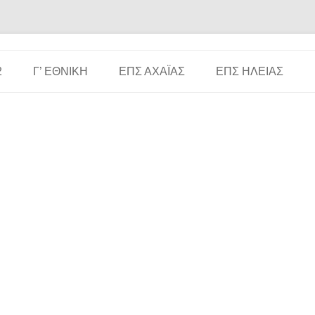
Μετάβαση σε περιεχόμενο
2
Γ’ ΕΘΝΙΚΉ
ΕΠΣ ΑΧΑΪ́ΑΣ
ΕΠΣ ΗΛΕΊΑΣ