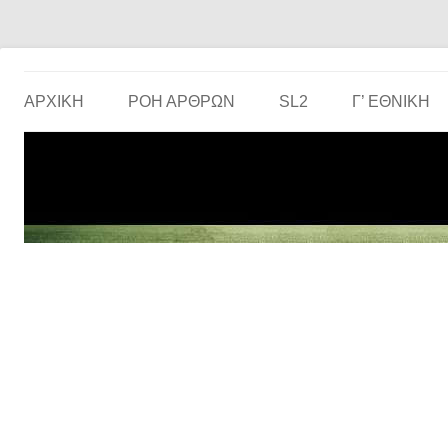
Το ερασιτεχνικό ποδόσφαιρο στην… οθόνη σου!
the match
ΑΡΧΙΚΗ
ΡΟΗ ΑΡΘΡΩΝ
SL2
Γ’ ΕΘΝΙΚΉ