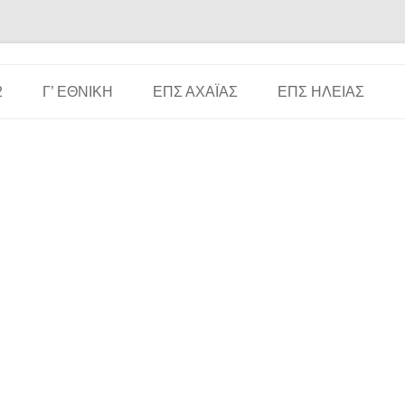
Μετάβαση σε περιεχόμενο
2
Γ’ ΕΘΝΙΚΉ
ΕΠΣ ΑΧΑΪ́ΑΣ
ΕΠΣ ΗΛΕΊΑΣ