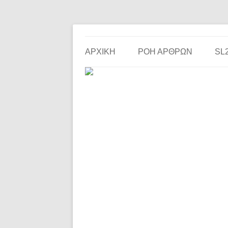
Το ερασιτεχνικό ποδόσφαιρο στην… οθόνη σου!
the match
ΑΡΧΙΚΗ
ΡΟΗ ΑΡΘΡΩΝ
SL