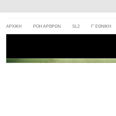
Το ερασιτεχνικό ποδόσφαιρο στην… οθόνη σου!
the match
ΑΡΧΙΚΗ
ΡΟΗ ΑΡΘΡΩΝ
SL2
Γ’ ΕΘΝΙΚΉ