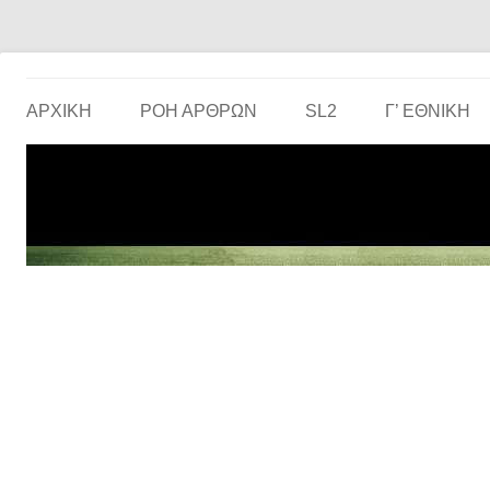
Το ερασιτεχνικό ποδόσφαιρο στην… οθόνη σου!
the match
ΑΡΧΙΚΗ
ΡΟΗ ΑΡΘΡΩΝ
SL2
Γ’ ΕΘΝΙΚΉ