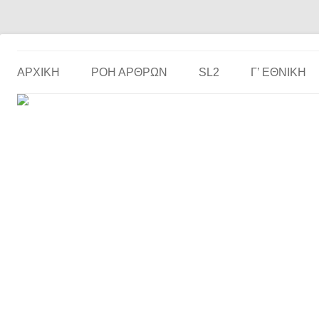
Το ερασιτεχνικό ποδόσφαιρο στην… οθόνη σου!
the match
ΑΡΧΙΚΗ
ΡΟΗ ΑΡΘΡΩΝ
SL2
Γ’ ΕΘΝΙΚΉ