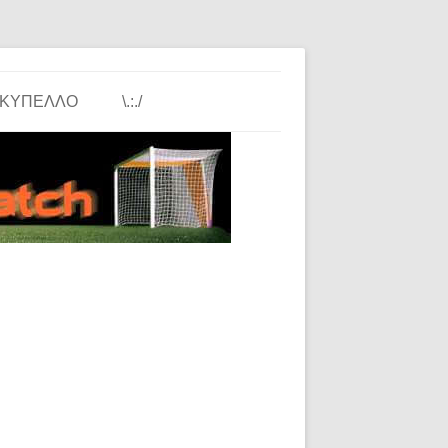
ΚΎΠΕΛΛΟ
\.:./