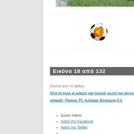
Εικόνα 18 από 132
Εικόνα από το άρθρο:
Όλα τα γκολ οι φάσεις και πολλές φωτό του αγών
μπαράζ: Πύργος FC-Αστέρας Βλαχιώτη 5-0
Δώσε πάσα:
Ασίστ στο Facebook
Ασίστ στο Twitter