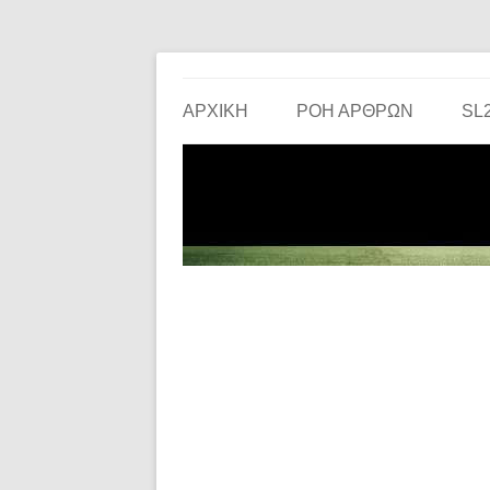
Το ερασιτεχνικό ποδόσφαιρο στην… οθόνη σου!
the match
ΑΡΧΙΚΗ
ΡΟΗ ΑΡΘΡΩΝ
SL