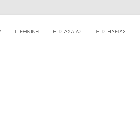
Μετάβαση σε περιεχόμενο
2
Γ’ ΕΘΝΙΚΉ
ΕΠΣ ΑΧΑΪ́ΑΣ
ΕΠΣ ΗΛΕΊΑΣ