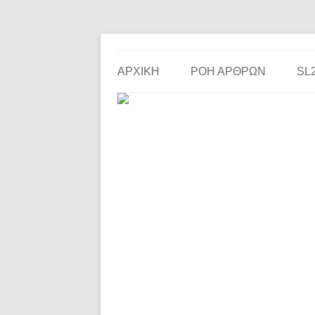
Το ερασιτεχνικό ποδόσφαιρο στην… οθόνη σου!
the match
ΑΡΧΙΚΗ
ΡΟΗ ΑΡΘΡΩΝ
SL