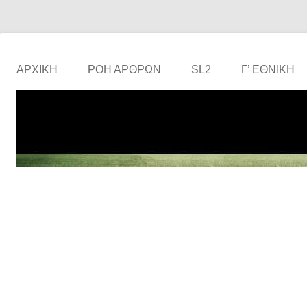
Το ερασιτεχνικό ποδόσφαιρο στην… οθόνη σου!
the match
ΑΡΧΙΚΗ
ΡΟΗ ΑΡΘΡΩΝ
SL2
Γ’ ΕΘΝΙΚΉ