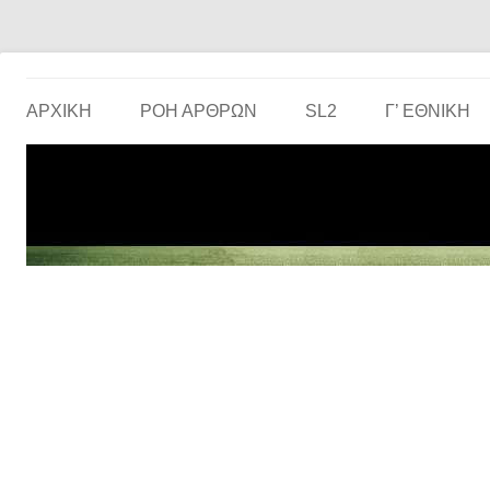
Το ερασιτεχνικό ποδόσφαιρο στην… οθόνη σου!
the match
ΑΡΧΙΚΗ
ΡΟΗ ΑΡΘΡΩΝ
SL2
Γ’ ΕΘΝΙΚΉ