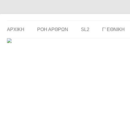
Το ερασιτεχνικό ποδόσφαιρο στην… οθόνη σου!
the match
ΑΡΧΙΚΗ
ΡΟΗ ΑΡΘΡΩΝ
SL2
Γ’ ΕΘΝΙΚΉ