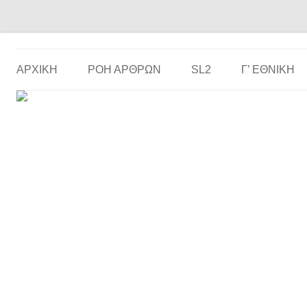
Το ερασιτεχνικό ποδόσφαιρο στην… οθόνη σου!
the match
ΑΡΧΙΚΗ
ΡΟΗ ΑΡΘΡΩΝ
SL2
Γ’ ΕΘΝΙΚΉ