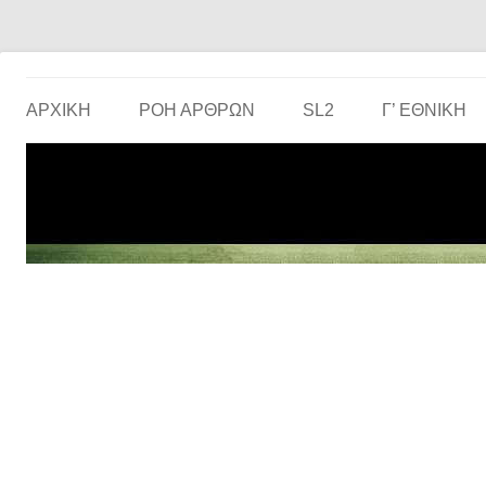
Το ερασιτεχνικό ποδόσφαιρο στην… οθόνη σου!
the match
ΑΡΧΙΚΗ
ΡΟΗ ΑΡΘΡΩΝ
SL2
Γ’ ΕΘΝΙΚΉ