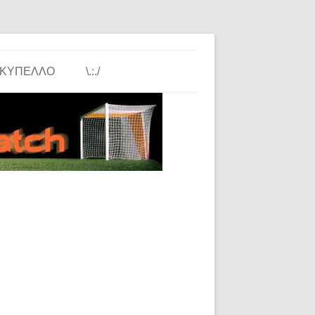
ΚΎΠΕΛΛΟ
\.:./