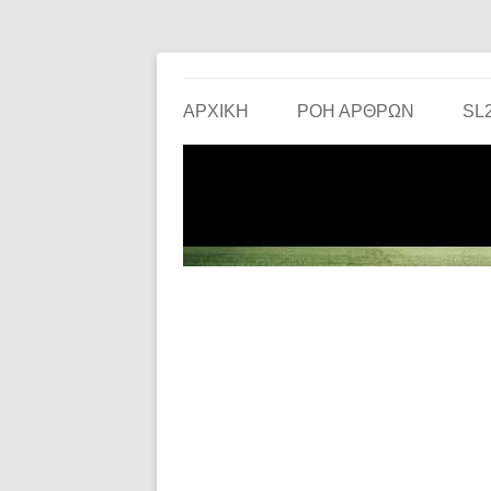
Το ερασιτεχνικό ποδόσφαιρο στην… οθόνη σου!
the match
ΑΡΧΙΚΗ
ΡΟΗ ΑΡΘΡΩΝ
SL