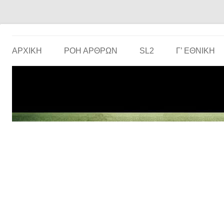
Το ερασιτεχνικό ποδόσφαιρο στην… οθόνη σου!
the match
ΑΡΧΙΚΗ
ΡΟΗ ΑΡΘΡΩΝ
SL2
Γ’ ΕΘΝΙΚΉ