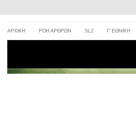
Το ερασιτεχνικό ποδόσφαιρο στην… οθόνη σου!
the match
ΑΡΧΙΚΗ
ΡΟΗ ΑΡΘΡΩΝ
SL2
Γ’ ΕΘΝΙΚΉ