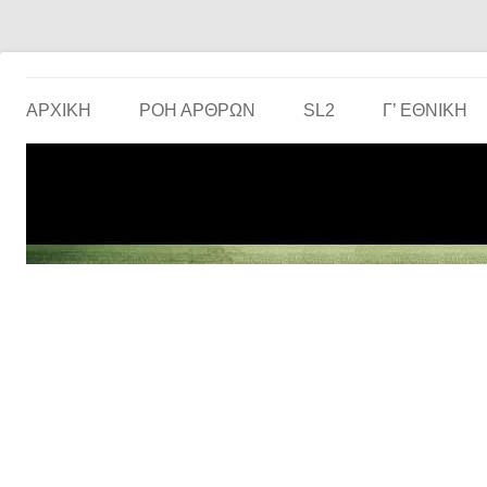
Το ερασιτεχνικό ποδόσφαιρο στην… οθόνη σου!
the match
ΑΡΧΙΚΗ
ΡΟΗ ΑΡΘΡΩΝ
SL2
Γ’ ΕΘΝΙΚΉ