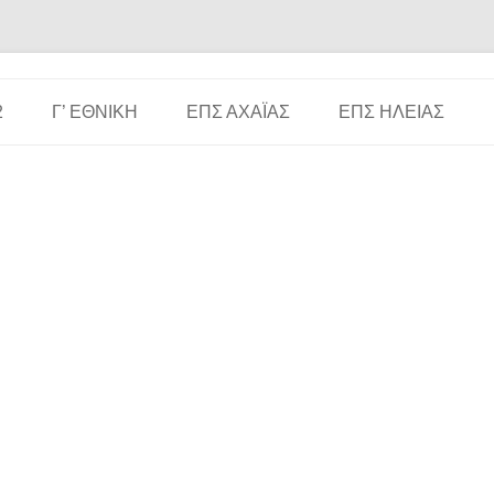
Μετάβαση σε περιεχόμενο
2
Γ’ ΕΘΝΙΚΉ
ΕΠΣ ΑΧΑΪ́ΑΣ
ΕΠΣ ΗΛΕΊΑΣ