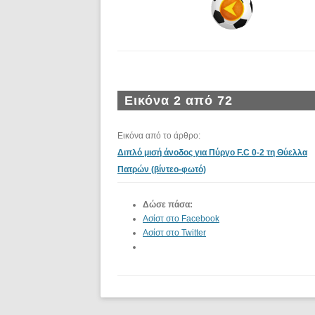
Εικόνα 2 από 72
Εικόνα από το άρθρο:
Διπλό μισή άνοδος για Πύργο F.C 0-2 τη Θύελλα
Πατρών (βίντεο-φωτό)
Δώσε πάσα:
Ασίστ στο Facebook
Ασίστ στο Twitter