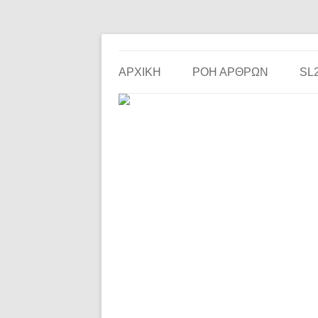
Το ερασιτεχνικό ποδόσφαιρο στην… οθόνη σου!
the match
ΑΡΧΙΚΗ
ΡΟΗ ΑΡΘΡΩΝ
SL