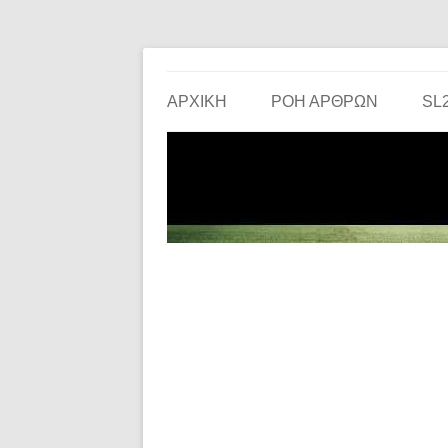
Το ερασιτεχνικό ποδόσφαιρο στην… οθόνη σου!
the match
ΑΡΧΙΚΗ
ΡΟΗ ΑΡΘΡΩΝ
SL