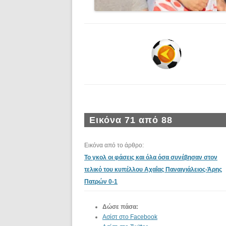
Εικόνα 71 από 88
Εικόνα από το άρθρο:
Το γκολ οι φάσεις και όλα όσα συνέβησαν στον
τελικό του κυπέλλου Αχαΐας Παναιγιάλειος-Άρης
Πατρών 0-1
Δώσε πάσα:
Ασίστ στο Facebook