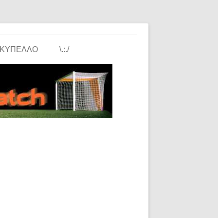
ΚΎΠΕΛΛΟ
\.:./