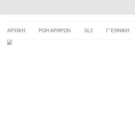
Το ερασιτεχνικό ποδόσφαιρο στην… οθόνη σου!
the match
ΑΡΧΙΚΗ
ΡΟΗ ΑΡΘΡΩΝ
SL2
Γ’ ΕΘΝΙΚΉ