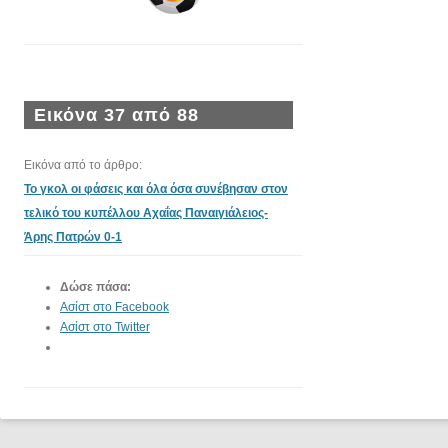
Εικόνα 37 από 88
Εικόνα από το άρθρο:
Το γκολ οι φάσεις και όλα όσα συνέβησαν στον
τελικό του κυπέλλου Αχαΐας Παναιγιάλειος-
Άρης Πατρών 0-1
Δώσε πάσα:
Ασίστ στο Facebook
Ασίστ στο Twitter