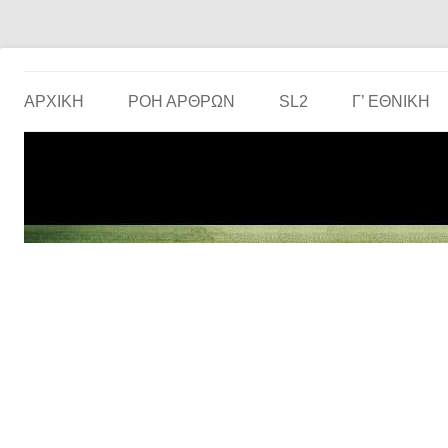
Το ερασιτεχνικό ποδόσφαιρο στην… οθόνη σου!
the match
ΑΡΧΙΚΗ
ΡΟΗ ΑΡΘΡΩΝ
SL2
Γ’ ΕΘΝΙΚΉ