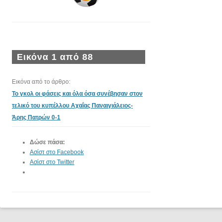
Εικόνα 1 από 88
Εικόνα από το άρθρο:
Το γκολ οι φάσεις και όλα όσα συνέβησαν στον
τελικό του κυπέλλου Αχαΐας Παναιγιάλειος-
Άρης Πατρών 0-1
Δώσε πάσα:
Ασίστ στο Facebook
Ασίστ στο Twitter