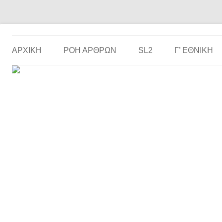
Το ερασιτεχνικό ποδόσφαιρο στην… οθόνη σου!
the match
ΑΡΧΙΚΗ
ΡΟΗ ΑΡΘΡΩΝ
SL2
Γ’ ΕΘΝΙΚΉ