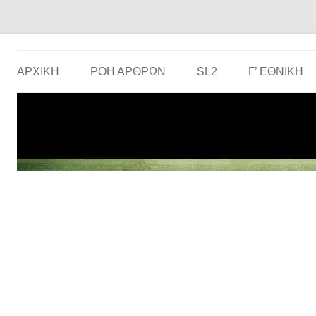
Το ερασιτεχνικό ποδόσφαιρο στην… οθόνη σου!
the match
ΑΡΧΙΚΗ
ΡΟΗ ΑΡΘΡΩΝ
SL2
Γ’ ΕΘΝΙΚΉ