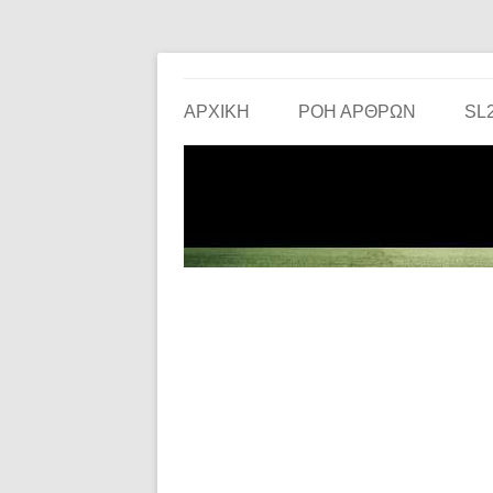
Το ερασιτεχνικό ποδόσφαιρο στην… οθόνη σου!
the match
ΑΡΧΙΚΗ
ΡΟΗ ΑΡΘΡΩΝ
SL