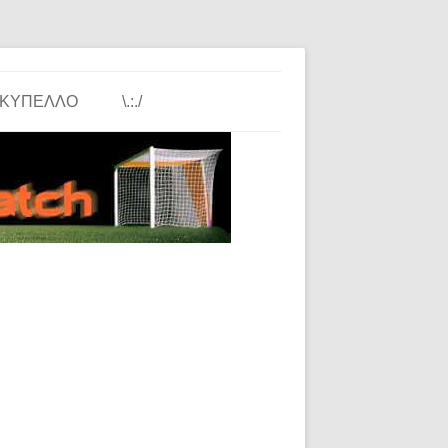
ΚΎΠΕΛΛΟ
\.:./