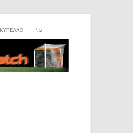
ΚΎΠΕΛΛΟ
\.:./