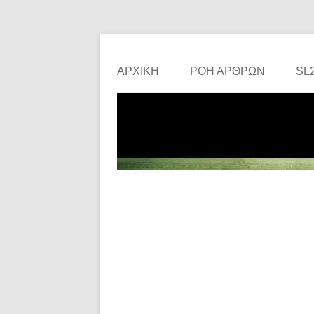
Το ερασιτεχνικό ποδόσφαιρο στην… οθόνη σου!
the match
ΑΡΧΙΚΗ
ΡΟΗ ΑΡΘΡΩΝ
SL