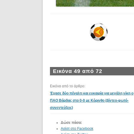
Εικόνα 49 από 72
Εικόνα από το άρθρο:
Έχασε δύο πέναλτι και ευκαιρία για μεγάλη νίκη ο
ΠΑΟ Βάρδας στο 0-0 με Κόρινθο (βίντεο-φωτό-
συνεντεύξεις)
Δώσε πάσα:
Ασίστ στο Facebook