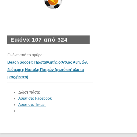
Εικόνα 107 από 324
Εικόνα από το άρθρο:
Beach Soccer: Πρωταθλητής ο Άτλας Αθηνών,
δεύτερη η Νάπολη Πατρών (φωτό απ’ όλα τα
ματς-βίντεο)
Δώσε πάσα:
Ασίστ στο Facebook
Ασίστ στο Twitter