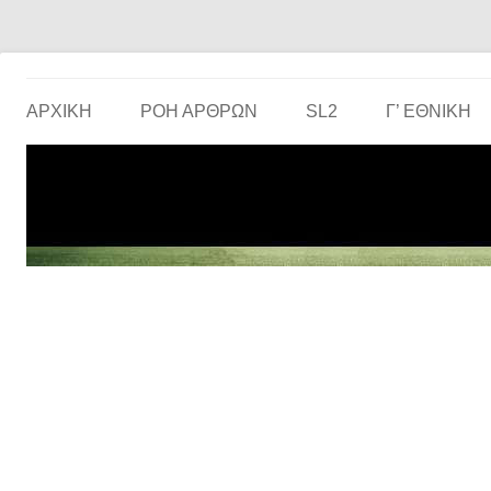
Το ερασιτεχνικό ποδόσφαιρο στην… οθόνη σου!
the match
ΑΡΧΙΚΗ
ΡΟΗ ΑΡΘΡΩΝ
SL2
Γ’ ΕΘΝΙΚΉ